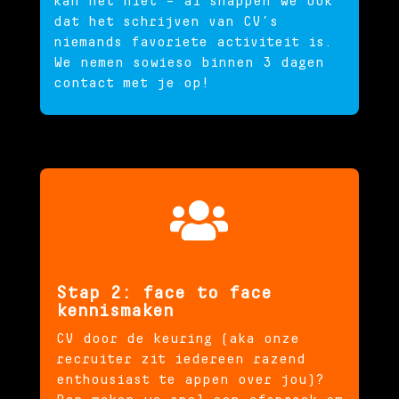
kan het niet – al snappen we ook
dat het schrijven van CV’s
niemands favoriete activiteit is.
We nemen sowieso binnen 3 dagen
contact met je op!

Stap 2: face to face
kennismaken
CV door de keuring (aka onze
recruiter zit iedereen razend
enthousiast te appen over jou)?