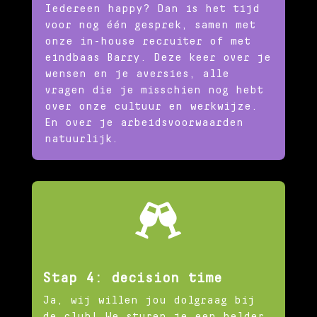
Iedereen happy? Dan is het tijd
voor nog één gesprek, samen met
onze in-house recruiter of met
eindbaas Barry. Deze keer over je
wensen en je aversies, alle
vragen die je misschien nog hebt
over onze cultuur en werkwijze.
En over je arbeidsvoorwaarden
natuurlijk.

Stap 4: decision time
Ja, wij willen jou dolgraag bij
de club! We sturen je een helder