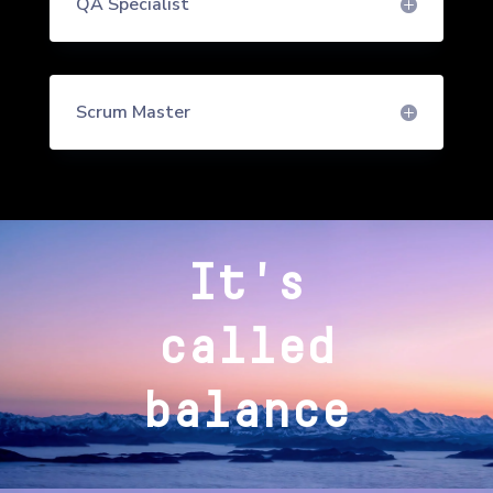
QA Specialist
Scrum Master
It's
called
balance